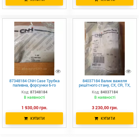
87348184 CNH Case Трубка
84037184 Валик важеля
паливна, форсунки 6-го
решітного стану, CX, CR, TX,
циліндра 51599724 5446737
8010
Код:
87348184
Код:
84037184
MX310/335/2388/T8040
В наявності
В наявності
1 930,00 грн.
3 230,00 грн.
КУПИТИ
КУПИТИ