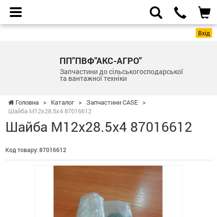
Вхід
ПП"ПВФ"АКС-АГРО"
Запчастини до сільськогосподарської
та вантажної техніки
Головна
>
Каталог
>
Запчастини CASE
>
Шайба М12х28.5х4 87016612
Шайба М12х28.5х4 87016612
Код товару:
87016612