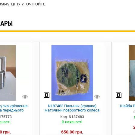
135849. ЦІНУ УТОЧНЮЙТЕ
ВАРЫ
улка кріплення
N187483 Пильник (кришка)
Шайба R
а переднього
маточини поворотного колеса
К
ки R537928 JD
john Deere
175773
Код:
N187483
вності
В наявності
0 грн.
650,00 грн.