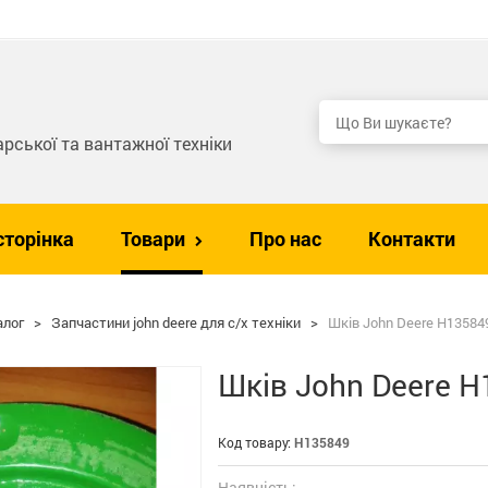
рської та вантажної техніки
сторінка
Товари
Про нас
Контакти
алог
>
Запчастини john deere для с/х техніки
>
Шків John Deere H135849
Шків John Deere H
Код товару:
H135849
Наявність: