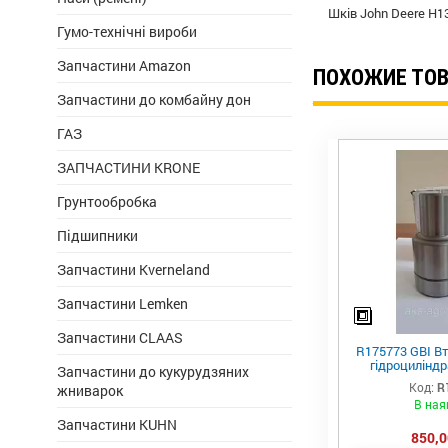
Шків
John Deere H
Гумо-технічні вироби
Запчастини Amazon
ПОХОЖИЕ ТО
Запчастини до комбайну дон
ГАЗ
ЗАПЧАСТИНИ KRONE
Грунтообробка
Підшипники
Запчастини Kverneland
Запчастини Lemken
Запчастини CLAAS
R175773 GBI Вт
гідроциліндр
Запчастини до кукурудзяних
важеля підвіс
Код:
R
жниварок
В ная
Запчастини KUHN
850,0