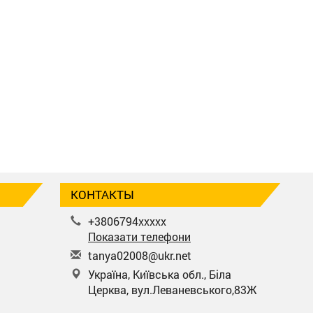
КОНТАКТЫ
+3806794xxxxx
Показати телефони
t
any
a02
008
@uk
r.n
et
Україна, Київська обл., Біла
Церква, вул.Леваневського,83Ж