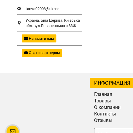
tanya02008@ukr.net
Україна,
Біла Церква
,
Київська
обл.
вул.Леваневського,83Ж
Написати нам
Стати партнером
ИНФОРМАЦИЯ
Главная
Товары
О компании
Контакты
Отзывы