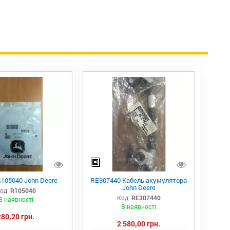
105040 John Deere
RE307440 Кабель акумулятора
John Deere
од:
R105040
Код:
RE307440
В наявності
В наявності
280,20 грн.
2 580,00 грн.