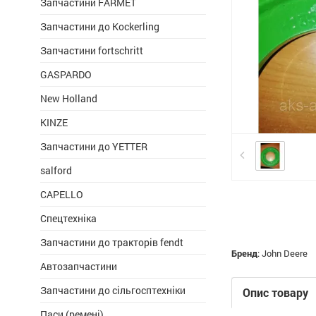
Запчастини FARMET
Запчастини до Kockerling
Запчастини fortschritt
GASPARDO
New Holland
KINZE
Запчастини до YETTER
salford
CAPELLO
Спецтехніка
Запчастини до тракторів fendt
Бренд
:
John Deere
Автозапчастини
Запчастини до сільгосптехніки
Опис товару
Паси (ремені)