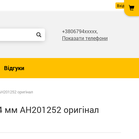
Вхід
+3806794xxxxx,
Показати телефони
Відгуки
H201252 оригінал
4 мм AH201252 оригінал