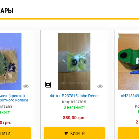
ВАРЫ
ник (кришка)
Фітінг R237815 John Deere
AN21334
ротного колеса
Код:
R237815
Deere
Ко
187483
В наявності
вності
880,00 грн.
2
0 грн.
УПИТИ
КУПИТИ