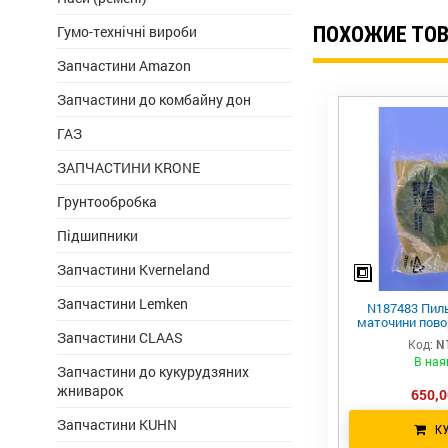
Гумо-технічні вироби
ПОХОЖИЕ ТО
Запчастини Amazon
Запчастини до комбайну дон
ГАЗ
ЗАПЧАСТИНИ KRONE
Грунтообробка
Підшипники
Запчастини Kverneland
Запчастини Lemken
N187483 Пиль
маточини пово
john 
Запчастини CLAAS
Код:
N
В ная
Запчастини до кукурудзяних
жниварок
650,0
Запчастини KUHN
К