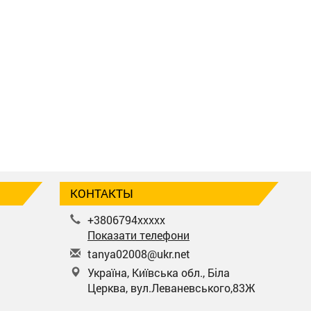
КОНТАКТЫ
+3806794xxxxx
Показати телефони
t
any
a02
008
@uk
r.n
et
Україна, Київська обл., Біла
Церква, вул.Леваневського,83Ж