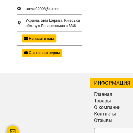
tanya02008@ukr.net
Україна,
Біла Церква
,
Київська
обл.
вул.Леваневського,83Ж
Написати нам
Стати партнером
ИНФОРМАЦИЯ
Главная
Товары
О компании
Контакты
Отзывы