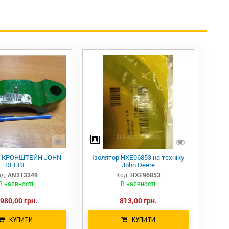
9 КРОНШТЕЙН JOHN
Ізолятор HXE96853 на техніку
DEERE
John Deere
д:
AN213349
Код:
HXE96853
В наявності
В наявності
 980,00 грн.
813,00 грн.
КУПИТИ
КУПИТИ