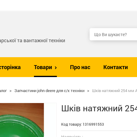
рської та вантажної техніки
сторінка
Товари
Про нас
Контакти
алог
>
Запчастини john deere для с/х техніки
>
Шків натяжний 254 мм A
Шків натяжний 25
Код товару:
1316991553
Наявність: