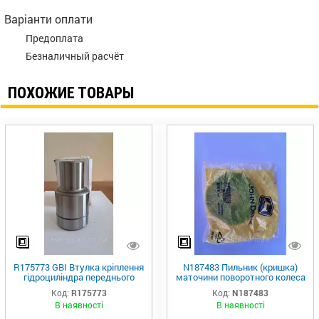
Варіанти оплати
Предоплата
Безналичный расчёт
ПОХОЖИЕ ТОВАРЫ
R175773 GBI Втулка кріплення
N187483 Пильник (кришка)
гідроциліндра переднього
маточини поворотного колеса
важеля підвіски R537928 JD
john Deere
Код:
R175773
Код:
N187483
В наявності
В наявності