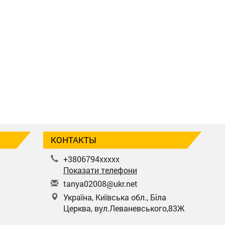
КОНТАКТЫ
+3806794xxxxx
Показати телефони
t
any
a02
008
@uk
r.n
et
Україна, Київська обл., Біла
Церква, вул.Леваневського,83Ж