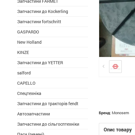
Запчастини FARMET
Запчастини до Kockerling
Запчастини fortschritt
GASPARDO
New Holland
KINZE
Запчастини до YETTER
salford
CAPELLO
Спецтехніка
Запчастини до тракторів fendt
Бренд
:
Monosem
Автозапчастини
Запчастини до сільгосптехніки
Опис товару
Паси (ремені)