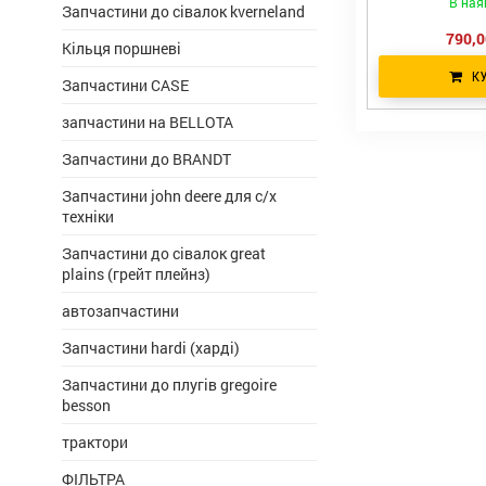
В ная
Запчастини до сівалок kverneland
790,0
Кільця поршневі
К
Запчастини CASE
запчастини на BELLOTA
Запчастини до BRANDT
Запчастини john deere для с/х
техніки
Запчастини до сівалок great
plains (грейт плейнз)
автозапчастини
Запчастини hardi (харді)
Запчастини до плугів gregoire
besson
трактори
ФІЛЬТРА