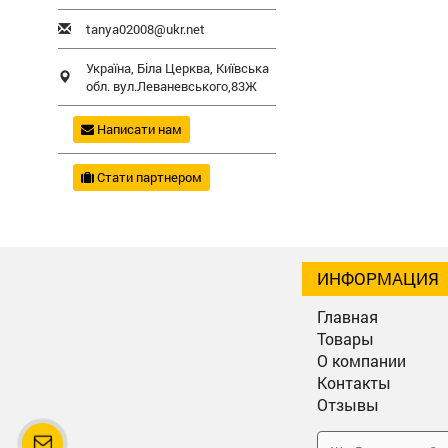
tanya02008@ukr.net
Україна,
Біла Церква
,
Київська
обл.
вул.Леваневського,83Ж
Написати нам
Стати партнером
ИНФОРМАЦИЯ
Главная
Товары
О компании
Контакты
Отзывы