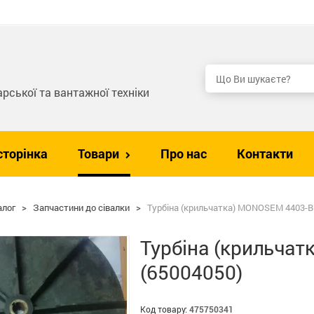
рської та вантажної техніки
сторінка
Товари
Про нас
Контакти
алог
>
Запчастини до сівалки
>
Турбіна (крильчатка) MONOSEM 4403-B 
Турбіна (крильча
(65004050)
Код товару:
475750341