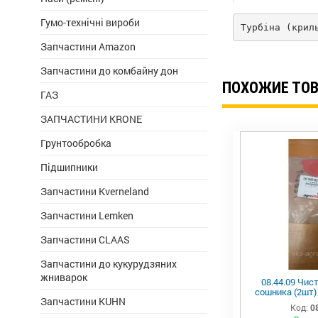
Гумо-технічні вироби
Турбіна (крил
Запчастини Amazon
Запчастини до комбайну дон
ПОХОЖИЕ ТО
ГАЗ
ЗАПЧАСТИНИ KRONE
Грунтообробка
Підшипники
Запчастини Kverneland
Запчастини Lemken
Запчастини CLAAS
Запчастини до кукурудзяних
жниварок
08.44.09 Чис
сошника (2шт) 
Запчастини KUHN
лівий Plante
Код:
0
AGROM