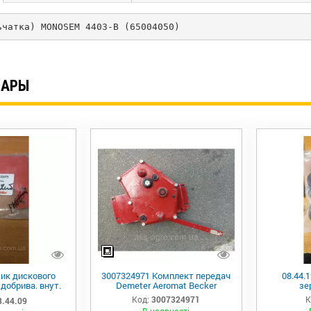
ьчатка) MONOSEM 4403-B (65004050)
ВАРЫ
тик дискового
3007324971 Комплект передач
08.44.
добрива. внут.
Demeter Aeromat Becker
зе
r (Туреччина)
Код:
3007324971
К
8.44.09
ASTER