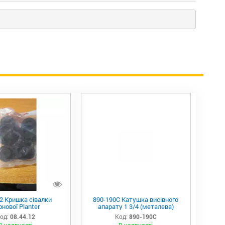
12 Кришка сівалки
890-190C Катушка висівного
рнової Planter
апарату 1 3/4 (металева)
од:
08.44.12
Код:
890-190C