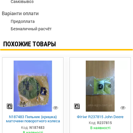
Самовывоз
Варіанти оплати
Предоплата
Безналичный расчёт
ПОХОЖИЕ ТОВАРЫ
N187483 Пильник (кришка)
Фітінг R237815 John Deere
маточини поворотного колеса
Код:
R237815
john Deere
Код:
N187483
В наявності
В наявності