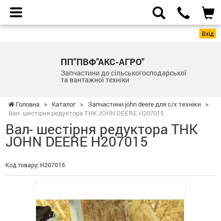
Вхід
ПП"ПВФ"АКС-АГРО"
Запчастини до сільськогосподарської
та вантажної техніки
Головна
>
Каталог
>
Запчастини john deere для с/х техніки
>
Вал- шестірня редуктора ТНК JOHN DEERE H207015
Вал- шестірня редуктора ТНК
JOHN DEERE H207015
Код товару:
H207015