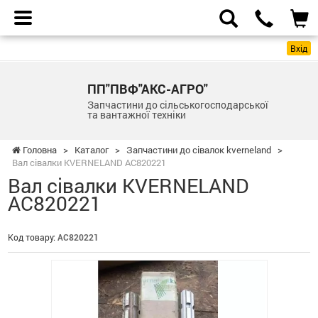
Вхід
ПП"ПВФ"АКС-АГРО"
Запчастини до сільськогосподарської
та вантажної техніки
Головна
>
Каталог
>
Запчастини до сівалок kverneland
>
Вал сівалки KVERNELAND AC820221
Вал сівалки KVERNELAND
AC820221
Код товару:
AC820221