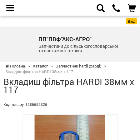
Вхід
ПП"ПВФ"АКС-АГРО"
Запчастини до сільськогосподарської
та вантажної техніки
Головна
>
Каталог
>
Запчастини hardi (харді)
>
Вкладиш фільтра HARDI 38мм х 117
Вкладиш фільтра HARDI 38мм х
117
Код товару:
1286652326