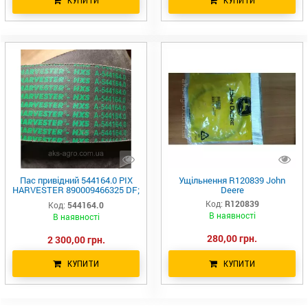
КУПИТИ
КУПИТИ
Пас привідний 544164.0 PIX
Ущільнення R120839 John
HARVESTER 890009466325 DF;
Deere
06215261 DF; 089-000946-6.325
Код:
R120839
Код:
544164.0
DF; H110375 JD;
В наявності
В наявності
280,00 грн.
2 300,00 грн.
КУПИТИ
КУПИТИ