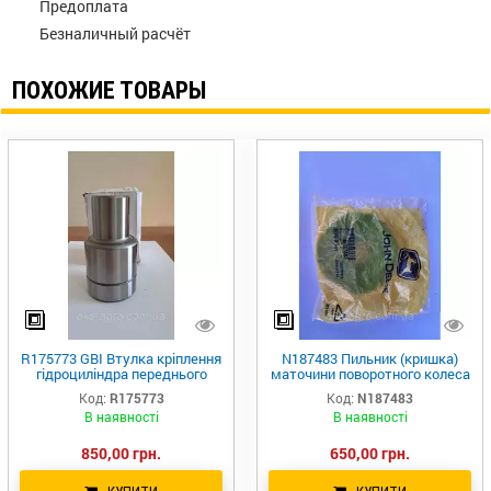
Предоплата
Безналичный расчёт
ПОХОЖИЕ ТОВАРЫ
R175773 GBI Втулка кріплення
N187483 Пильник (кришка)
гідроциліндра переднього
маточини поворотного колеса
важеля підвіски R537928 JD
john Deere
Код:
R175773
Код:
N187483
В наявності
В наявності
850,00 грн.
650,00 грн.