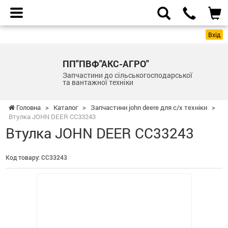
Вхід
ПП"ПВФ"АКС-АГРО"
Запчастини до сільськогосподарської
та вантажної техніки
Головна
>
Каталог
>
Запчастини john deere для с/х техніки
>
Втулка JOHN DEER CC33243
Втулка JOHN DEER CC33243
Код товару:
CC33243