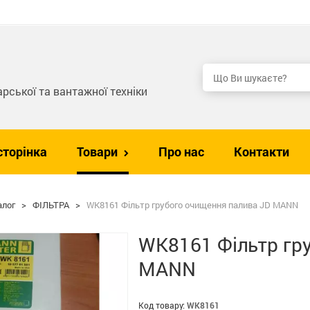
рської та вантажної техніки
сторінка
Товари
Про нас
Контакти
алог
>
ФІЛЬТРА
>
WK8161 Фільтр грубого очищення палива JD MANN
WK8161 Фільтр гр
MANN
Код товару:
WK8161