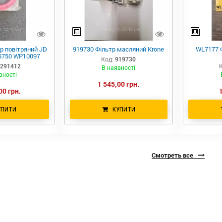
р повітряний JD
919730 Фільтр масляний Krone
WL7177 
5750 WP10097
Код:
919730
291412
К
В наявності
вності
1 545,00 грн.
00 грн.
УПИТИ
КУПИТИ
Смотреть все