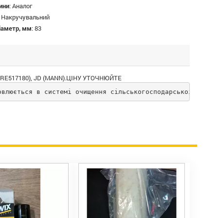
ини
:
Аналог
:
Накручувальний
іаметр, мм
:
83
/RE517180), JD (MANN).ЦІНУ УТОЧНЮЙТЕ
овлюється в системі очищення сільськогосподарської техні