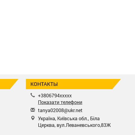
КОНТАКТЫ
+3806794xxxxx
Показати телефони
t
any
a02
008
@uk
r.n
et
Україна, Київська обл., Біла
Церква, вул.Леваневського,83Ж