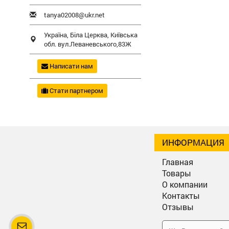
tanya02008@ukr.net
Україна,
Біла Церква
,
Київська
обл.
вул.Леваневського,83Ж
Написати нам
Стати партнером
ИНФОРМАЦИЯ
Главная
Товары
О компании
Контакты
Отзывы