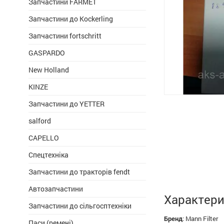
Запчастини FARMET
Запчастини до Kockerling
Запчастини fortschritt
GASPARDO
New Holland
KINZE
Запчастини до YETTER
salford
CAPELLO
Спецтехніка
Запчастини до тракторів fendt
Автозапчастини
Характери
Запчастини до сільгосптехніки
Бренд
:
Mann Filter
Паси (ремені)