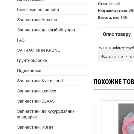
Стан
:
Новий
Гумо-технічні вироби
Код запчастини
:
WK
Висота, мм
:
195
Запчастини Amazon
Запчастини до комбайну дон
Опис товару
ГАЗ
WK8161Фільтр груб
ЗАПЧАСТИНИ KRONE
Фільтр гр / о
Грунтообробка
Підшипники
Запчастини Kverneland
ПОХОЖИЕ ТО
Запчастини Lemken
Запчастини CLAAS
Запчастини до кукурудзяних
жниварок
Запчастини KUHN