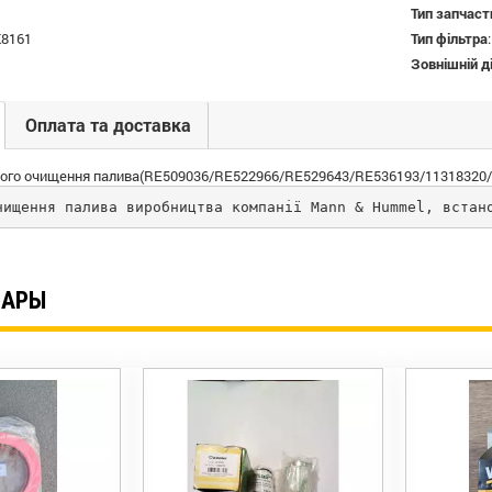
Тип запчаст
8161
Тип фільтра
Зовнішній д
Оплата та доставка
ого очищення палива(RE509036/RE522966/RE529643/RE536193/11318320
чищення палива виробництва компанії Mann & Hummel, встан
ВАРЫ