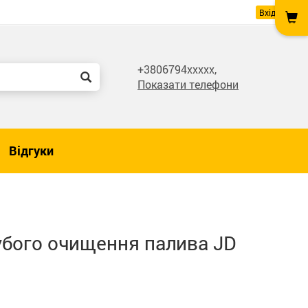
Вхід
+3806794xxxxx,
Показати телефони
Відгуки
убого очищення палива JD