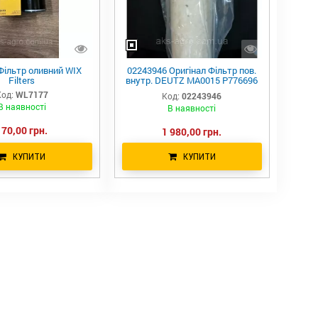
Фільтр оливний WIX
02243946 Оригінал Фільтр пов.
Filters
внутр. DEUTZ MA0015 P776696
AZ26007 657564.0 46669E
од:
WL7177
Код:
02243946
LAF1717 PA2836 657564 DQ0852
В наявності
В наявності
170,00 грн.
1 980,00 грн.
КУПИТИ
КУПИТИ