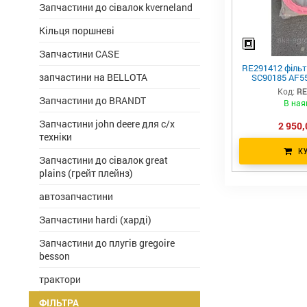
Запчастини до сівалок kverneland
Кільця поршневі
Запчастини CASE
RE291412 фільт
запчастини на BELLOTA
SC90185 AF5
Код:
RE
Запчастини до BRANDT
В ная
Запчастини john deere для с/х
2 950,
техніки
К
Запчастини до сівалок great
plains (грейт плейнз)
автозапчастини
Запчастини hardi (харді)
Запчастини до плугів gregoire
besson
трактори
ФІЛЬТРА