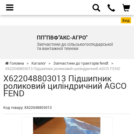
Вхід
ПП"ПВФ"АКС-АГРО"
Запчастини до сільськогосподарської
та вантажної техніки
Головна
>
Каталог
>
Запчастини до тракторів fendt
>
X622048803013 Підшипник роликовий циліндричний AGCO FEND
X622048803013 Підшипник
роликовий циліндричний AGCO
FEND
Код товару:
X622048803013