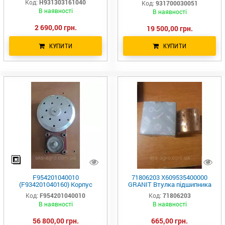
Код:
H931303161040
Код:
931700030051
В наявності
В наявності
2 690,00 грн.
19 500,00 грн.
КУПИТИ
КУПИТИ
F954201040010
71806203 X609535400000
(F934201040160) Корпус
GRANIT Втулка підшипника
привода вентилятора у зборі
40X44X40 B09
Код:
F954201040010
Код:
71806203
Fendt
В наявності
В наявності
56 800,00 грн.
665,00 грн.