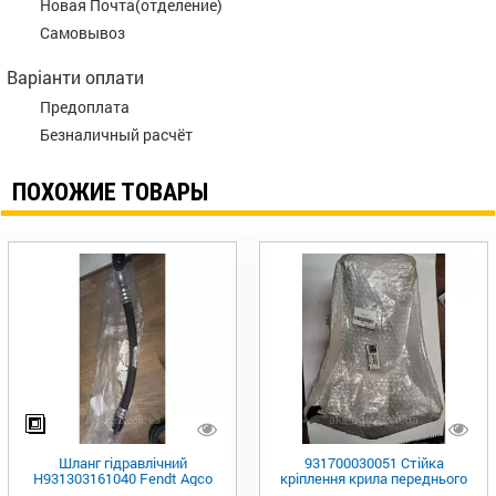
Новая Почта(отделение)
Самовывоз
Варіанти оплати
Предоплата
Безналичный расчёт
ПОХОЖИЕ ТОВАРЫ
Шланг гідравлічний
931700030051 Стійка
H931303161040 Fendt Agco
кріплення крила переднього
FENDT-930/936