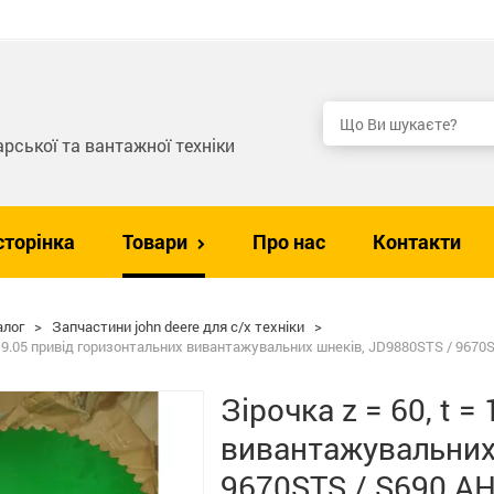
рської та вантажної техніки
сторінка
Товари
Про нас
Контакти
алог
>
Запчастини john deere для с/х техніки
>
= 19.05 привід горизонтальних вивантажувальних шнеків, JD9880STS / 9670
Зірочка z = 60, t 
вивантажувальних
9670STS / S690 A