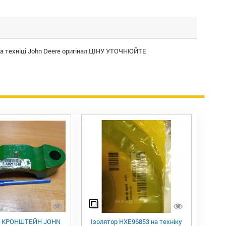
а
техніці
John Deere оригінал.ЦІНУ УТОЧНЮЙТЕ
9 КРОНШТЕЙН JOHN
Ізолятор HXE96853 на техніку