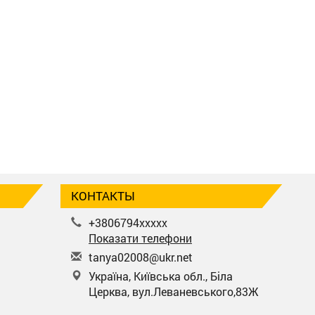
КОНТАКТЫ
+3806794xxxxx
Показати телефони
t
any
a02
008
@uk
r.n
et
Україна, Київська обл., Біла
Церква, вул.Леваневського,83Ж