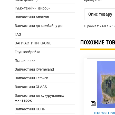
Гумо-технічні вироби
Опис товару
Запчастини Amazon
Запчастини до комбайну дон
Зірочка
z
=
60
,
t
=
1
ГАЗ
ПОХОЖИЕ ТО
ЗАПЧАСТИНИ KRONE
Грунтообробка
Підшипники
Запчастини Kverneland
Запчастини Lemken
Запчастини CLAAS
Запчастини до кукурудзяних
жниварок
Запчастини KUHN
N187483 Пиль