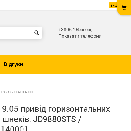
Вхід
+3806794xxxxx,
Показати телефони
Відгуки
STS / S690 AH140001
= 19.05 привід горизонтальних
 шнеків, JD9880STS /
H140001