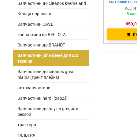
маточини пово
Запчастини до сівалок kverneland
john 
Код:
N
Кільця поршневі
В ная
650,0
Запчастини CASE
запчастини на BELLOTA
К
Запчастини до BRANDT
Запчастини john deere для с/х
техніки
Запчастини до сівалок great
plains (грейт плейнз)
автозапчастини
Запчастини hardi (харді)
Запчастини до плугів gregoire
besson
трактори
ФІЛЬТРА