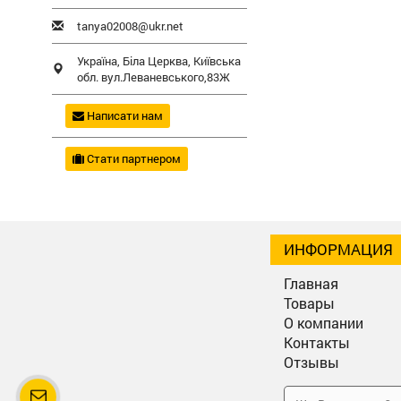
tanya02008@ukr.net
Україна,
Біла Церква
,
Київська
обл.
вул.Леваневського,83Ж
Написати нам
Стати партнером
ИНФОРМАЦИЯ
Главная
Товары
О компании
Контакты
Отзывы