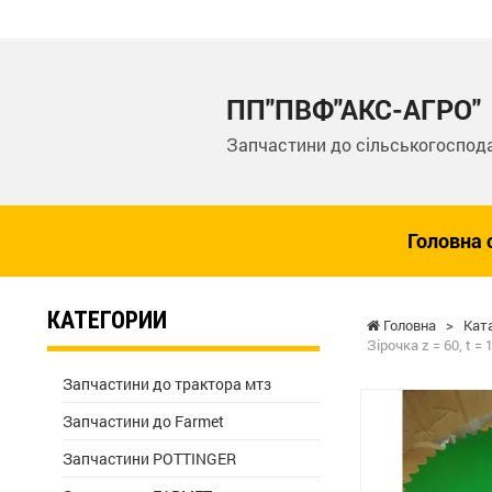
ПП"ПВФ"АКС-АГРО"
Запчастини до сільськогоспода
Головна 
КАТЕГОРИИ
Головна
>
Кат
Зірочка z = 60, t 
Запчастини до трактора мтз
Запчастини до Farmet
Запчастини POTTINGER