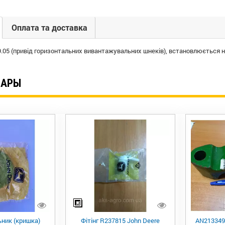
Оплата та доставка
9.05
(
привід
горизонтальних
вивантажувальних
шнеків
)
,
встановлюється
н
ВАРЫ
ник (кришка)
Фітінг R237815 John Deere
AN21334