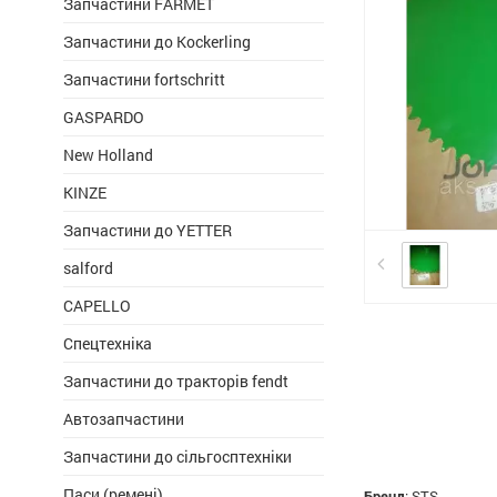
Запчастини FARMET
Запчастини до Kockerling
Запчастини fortschritt
GASPARDO
New Holland
KINZE
Запчастини до YETTER
salford
CAPELLO
Спецтехніка
Запчастини до тракторів fendt
Автозапчастини
Запчастини до сільгосптехніки
Паси (ремені)
Бренд
:
STS