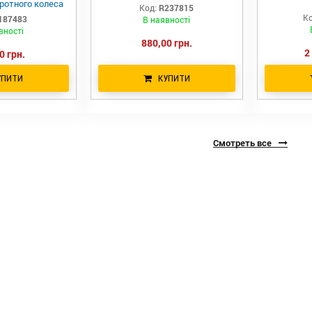
ротного колеса
Код:
R237815
Deere
Ко
187483
В наявності
вності
880,00 грн.
2
0 грн.
УПИТИ
КУПИТИ
Смотреть все