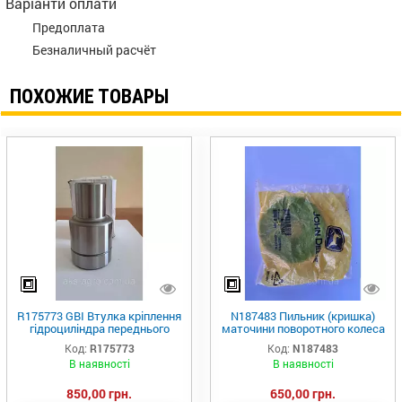
Варіанти оплати
Предоплата
Безналичный расчёт
ПОХОЖИЕ ТОВАРЫ
R175773 GBI Втулка кріплення
N187483 Пильник (кришка)
гідроциліндра переднього
маточини поворотного колеса
важеля підвіски R537928 JD
john Deere
Код:
R175773
Код:
N187483
В наявності
В наявності
850,00 грн.
650,00 грн.