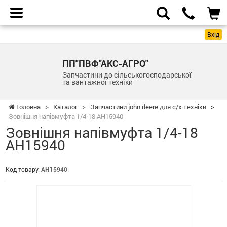
Вхід
ПП"ПВФ"АКС-АГРО"
Запчастини до сільськогосподарської
та вантажної техніки
Головна
>
Каталог
>
Запчастини john deere для с/х техніки
>
Зовнішня напівмуфта 1/4-18 AH15940
Зовнішня напівмуфта 1/4-18
AH15940
Код товару:
AH15940