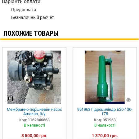
Варіанти оплати
Предоплата
Безналичный расчёт
ПОХОЖИЕ ТОВАРЫ
Мембранно-поршневий насос
951963 Гідроциліндр Е20-130-
Amazon, б/у
175
Код:
1162846668
Код:
951963
В наявності
В наявності
8 500,00 грн.
1 370,00 грн.