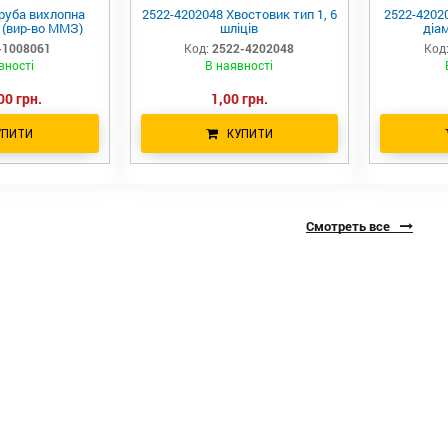
руба вихлопна
2522-4202048 Хвостовик тип 1, 6
2522-4202
 (вир-во ММЗ)
шліців
діам
-1008061
Код:
2522-4202048
Код
вності
В наявності
00 грн.
1,00 грн.
УПИТИ
КУПИТИ
Смотреть все