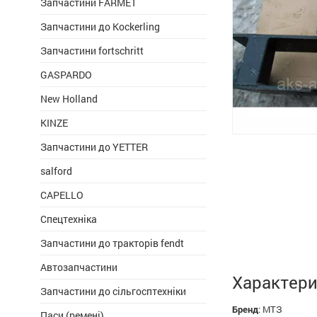
Запчастини FARMET
Запчастини до Kockerling
Запчастини fortschritt
GASPARDO
New Holland
KINZE
Запчастини до YETTER
salford
CAPELLO
Спецтехніка
Запчастини до тракторів fendt
Автозапчастини
Характери
Запчастини до сільгосптехніки
Бренд
:
МТЗ
Паси (ремені)