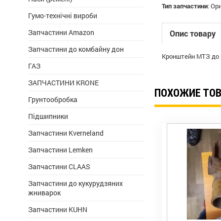
Тип запчастини
:
Ори
Гумо-технічні вироби
Запчастини Amazon
Опис товару
Запчастини до комбайну дон
Кронштейн МТЗ до 
ГАЗ
ЗАПЧАСТИНИ KRONE
ПОХОЖИЕ ТО
Грунтообробка
Підшипники
Запчастини Kverneland
Запчастини Lemken
Запчастини CLAAS
Запчастини до кукурудзяних
жниварок
Запчастини KUHN