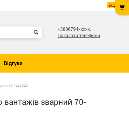
Вхід
+3806794xxxxx,
Показати телефони
Відгуки
рний 70-4235020
 вантажів зварний 70-