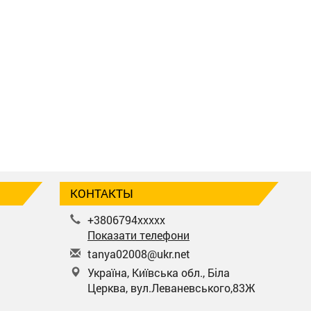
КОНТАКТЫ
+3806794xxxxx
Показати телефони
t
any
a02
008
@uk
r.n
et
Україна, Київська обл., Біла
Церква, вул.Леваневського,83Ж