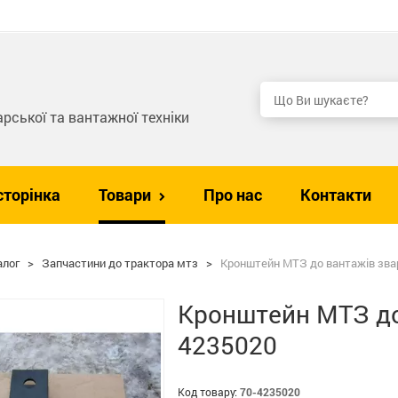
рської та вантажної техніки
сторінка
Товари
Про нас
Контакти
алог
>
Запчастини до трактора мтз
>
Кронштейн МТЗ до вантажів зва
Кронштейн МТЗ до
4235020
Код товару:
70-4235020