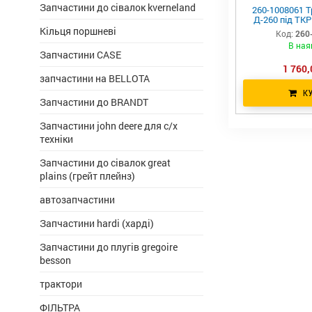
Запчастини до сівалок kverneland
260-1008061 Т
Д-260 під ТКР
Кільця поршневі
Код:
260
В ная
Запчастини CASE
1 760,
запчастини на BELLOTA
К
Запчастини до BRANDT
Запчастини john deere для с/х
техніки
Запчастини до сівалок great
plains (грейт плейнз)
автозапчастини
Запчастини hardi (харді)
Запчастини до плугів gregoire
besson
трактори
ФІЛЬТРА