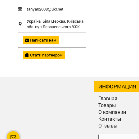
tanya02008@ukr.net
Україна,
Біла Церква
,
Київська
обл.
вул.Леваневського,83Ж
Написати нам
Стати партнером
ИНФОРМАЦИЯ
Главная
Товары
О компании
Контакты
Отзывы