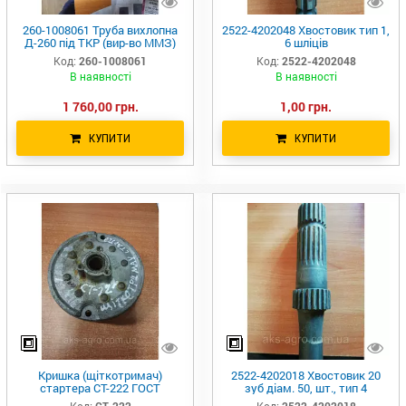
260-1008061 Труба вихлопна
2522-4202048 Хвостовик тип 1,
Д-260 під ТКР (вир-во ММЗ)
6 шліців
Код:
260-1008061
Код:
2522-4202048
В наявності
В наявності
1 760,00 грн.
1,00 грн.
КУПИТИ
КУПИТИ
Кришка (щіткотримач)
2522-4202018 Хвостовик 20
стартера СТ-222 ГОСТ
зуб діам. 50, шт., тип 4
Код:
СТ-222
Код:
2522-4202018